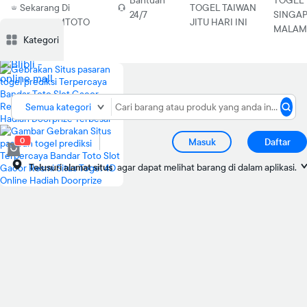
Bantuan
TOGEL
Sekarang Di
TOGEL TAIWAN
24/7
SINGA
PLATINUMTOTO
JITU HARI INI
MALAM 
Deskripsi
Deskripsi
Ulasan
Ulasan
Diskusi
Diskusi
Rekomendasi
Rekomendasi
Kategori
Semua kategori
0
Masuk
Daftar
Telusuri alamat situs
agar dapat melihat barang di dalam aplikasi.