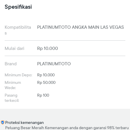
Spesifikasi
Kompatibilita
PLATINUMTOTO ANGKA MAIN LAS VEGAS
s
Mulai dari
Rp 10.000
Brand
PLATINUMTOTO
Minimum Depo:
Rp 10.000
Minimum
Rp 50.000
Wede:
Pasang
Rp 100
terkecil:
Proteksi kemenangan
Peluang Besar Meraih Kemenangan anda dengan garansi 98% terbaru