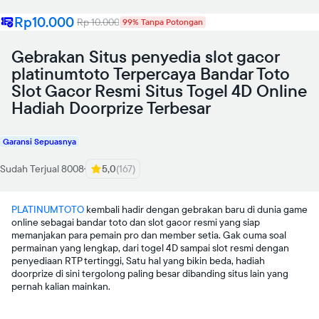
Rp10.000
Rp 10.000
99% Tanpa Potongan
Gebrakan Situs penyedia slot gacor
platinumtoto Terpercaya Bandar Toto
Slot Gacor Resmi Situs Togel 4D Online
Hadiah Doorprize Terbesar
Garansi Sepuasnya
Sudah Terjual 8008
5,0
(167)
PLATINUMTOTO
kembali hadir dengan gebrakan baru di dunia game
online sebagai bandar toto dan slot gacor resmi yang siap
memanjakan para pemain pro dan member setia. Gak cuma soal
permainan yang lengkap, dari togel 4D sampai slot resmi dengan
penyediaan RTP tertinggi, Satu hal yang bikin beda, hadiah
doorprize di sini tergolong paling besar dibanding situs lain yang
pernah kalian mainkan.