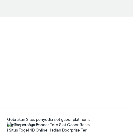
Gebrakan Situs penyedia slot gacor platinumt
oto Terpercaya Bandar Toto Slot Gacor Resm
i Situs Togel 4D Online Hadiah Doorprize Terb