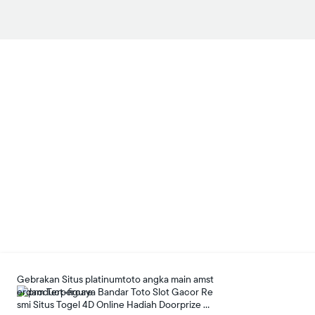
Gebrakan Situs platinumtoto angka main amst
erdam Terpercaya Bandar Toto Slot Gacor Re
smi Situs Togel 4D Online Hadiah Doorprize Te