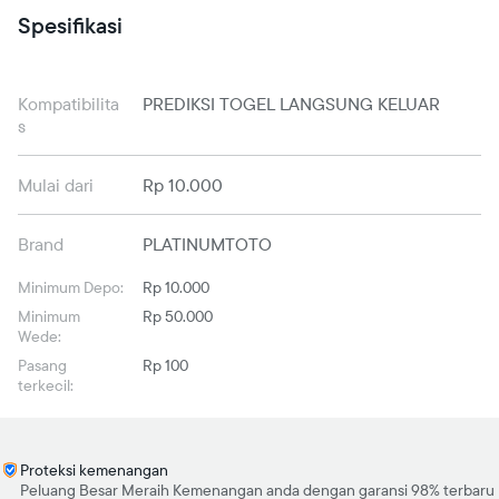
Spesifikasi
Kompatibilita
PREDIKSI TOGEL LANGSUNG KELUAR
s
Mulai dari
Rp 10.000
Brand
PLATINUMTOTO
Minimum Depo:
Rp 10.000
Minimum
Rp 50.000
Wede:
Pasang
Rp 100
terkecil:
Proteksi kemenangan
Peluang Besar Meraih Kemenangan anda dengan garansi 98% terbaru