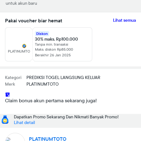
untuk akun baru
Pakai voucher biar hemat
Lihat semua
Diskon
30% maks. Rp100.000
Tanpa min. transaksi
Maks. diskon Rp85.000
PLATINUMTOTO
Berakhir 26 Jan 2025
Kategori
PREDIKSI TOGEL LANGSUNG KELUAR
Merk
PLATINUMTOTO
Claim bonus akun pertama sekarang juga!
Dapatkan Promo Sekarang Dan Nikmati Banyak Promo!
Lihat detail
PLATINUMTOTO