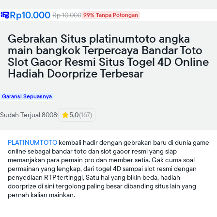
Rp10.000
Rp 10.000
99% Tanpa Potongan
Gebrakan Situs platinumtoto angka
main bangkok Terpercaya Bandar Toto
Slot Gacor Resmi Situs Togel 4D Online
Hadiah Doorprize Terbesar
Garansi Sepuasnya
Sudah Terjual 8008
5,0
(167)
PLATINUMTOTO
kembali hadir dengan gebrakan baru di dunia game
online sebagai bandar toto dan slot gacor resmi yang siap
memanjakan para pemain pro dan member setia. Gak cuma soal
permainan yang lengkap, dari togel 4D sampai slot resmi dengan
penyediaan RTP tertinggi, Satu hal yang bikin beda, hadiah
doorprize di sini tergolong paling besar dibanding situs lain yang
pernah kalian mainkan.