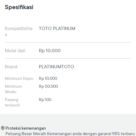
Spesifikasi
Kompatibilita
TOTO PLATINUM
s
Mulai dari
Rp 10.000
Brand
PLATINUMTOTO
Minimum Depo:
Rp 10.000
Minimum
Rp 50.000
Wede:
Pasang
Rp 100
terkecil:
Proteksi kemenangan
Peluang Besar Meraih Kemenangan anda dengan garansi 98% terbaru