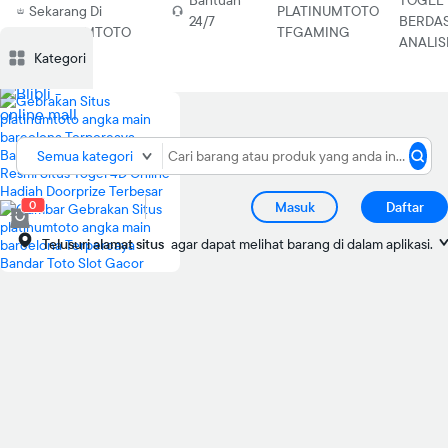
Bantuan
TOGEL
Sekarang Di
PLATINUMTOTO
24/7
BERDA
PLATINUMTOTO
TFGAMING
ANALIS
Deskripsi
Deskripsi
Ulasan
Ulasan
Diskusi
Diskusi
Rekomendasi
Rekomendasi
Kategori
Semua kategori
0
Masuk
Daftar
Telusuri alamat situs
agar dapat melihat barang di dalam aplikasi.