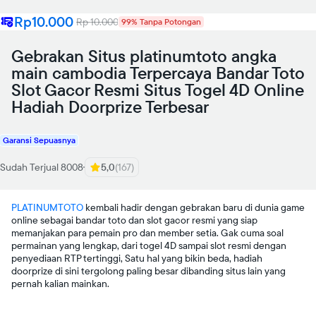
Rp10.000
Rp 10.000
99% Tanpa Potongan
Gebrakan Situs platinumtoto angka
main cambodia Terpercaya Bandar Toto
Slot Gacor Resmi Situs Togel 4D Online
Hadiah Doorprize Terbesar
Garansi Sepuasnya
Sudah Terjual 8008
5,0
(167)
PLATINUMTOTO
kembali hadir dengan gebrakan baru di dunia game
online sebagai bandar toto dan slot gacor resmi yang siap
memanjakan para pemain pro dan member setia. Gak cuma soal
permainan yang lengkap, dari togel 4D sampai slot resmi dengan
penyediaan RTP tertinggi, Satu hal yang bikin beda, hadiah
doorprize di sini tergolong paling besar dibanding situs lain yang
pernah kalian mainkan.