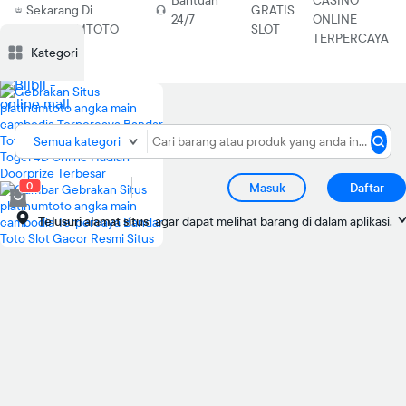
Bantuan
CASINO
Sekarang Di
GRATIS
24/7
ONLINE
PLATINUMTOTO
SLOT
TERPERCAYA
Deskripsi
Deskripsi
Ulasan
Ulasan
Diskusi
Diskusi
Rekomendasi
Rekomendasi
Kategori
Semua kategori
0
Masuk
Daftar
Telusuri alamat situs
agar dapat melihat barang di dalam aplikasi.