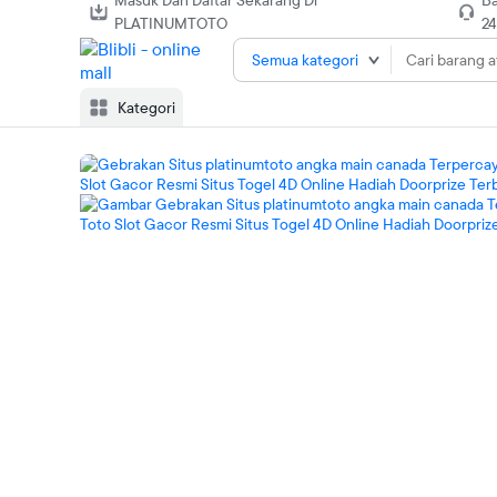
Masuk Dan Daftar Sekarang Di
B
PLATINUMTOTO
24
Semua kategori
Kategori