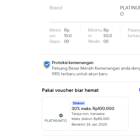
Brand
PLATIN
O
Minim
Rp
Minimu
Rp
Pasan
um
10.0
m
50.0
terkec
Depo:
00
Wede:
00
Proteksi kemenangan
Peluang Besar Meraih Kemenangan anda deng
98% terbaru untuk akun baru
Pakai voucher biar hemat
Diskon
30% maks. Rp100.000
Tanpa min. transaksi
Maks. diskon Rp85.000
PLATINUMTOTO
Berakhir 26 Jan 2025