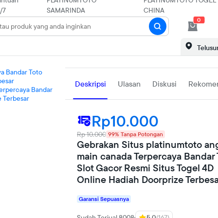
antuan
PLATINUMTOTO
PLATINUMTOTO TOGEL
/7
SAMARINDA
CHINA
0
Telusur
Deskripsi
Ulasan
Diskusi
Rekomen
Rp10.000
Rp 10.000
99% Tanpa Potongan
Gebrakan Situs platinumtoto an
main canada Terpercaya Bandar 
Slot Gacor Resmi Situs Togel 4D
Online Hadiah Doorprize Terbesa
Garansi Sepuasnya
Sudah Terjual 8008
5,0
(167)