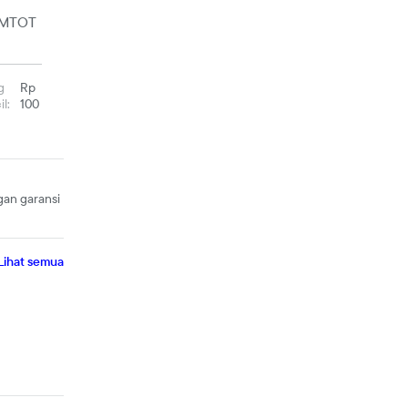
UMTOT
g
Rp
il:
100
an garansi
Lihat semua