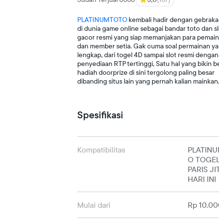
PLATINUMTOTO
kembali hadir dengan gebraka
di dunia game online sebagai bandar toto dan sl
gacor resmi yang siap memanjakan para pemain
dan member setia. Gak cuma soal permainan y
lengkap, dari togel 4D sampai slot resmi dengan
penyediaan RTP tertinggi, Satu hal yang bikin b
hadiah doorprize di sini tergolong paling besar
dibanding situs lain yang pernah kalian mainkan
Spesifikasi
Kompatibilitas
PLATIN
O TOGE
PARIS JI
HARI INI
Mulai dari
Rp 10.00