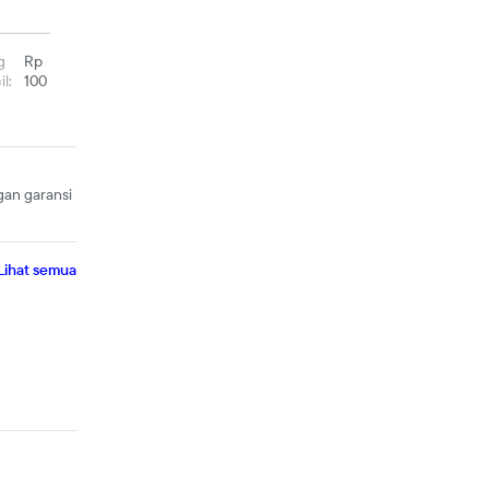
g
Rp
il:
100
an garansi
Lihat semua