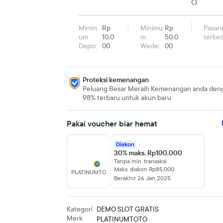
O
Minim
Rp
Minimu
Rp
Pasan
um
10.0
m
50.0
terkec
Depo:
00
Wede:
00
Proteksi kemenangan
Peluang Besar Meraih Kemenangan anda deng
98% terbaru untuk akun baru
Pakai voucher biar hemat
Diskon
30% maks. Rp100.000
Tanpa min. transaksi
Maks. diskon Rp85.000
PLATINUMTOTO
Berakhir 26 Jan 2025
Kategori
DEMO SLOT GRATIS
Merk
PLATINUMTOTO