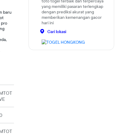
toto togel terbaik dan terpercaya
yang memiliki pasaran terlengkap
dengan prediksi akurat yang
n baru
memberikan kemenangan gacor
ot
hari ini
 pro
ang
Cari lokasi
eda,
.
UMTOT
VE
0
UMTOT