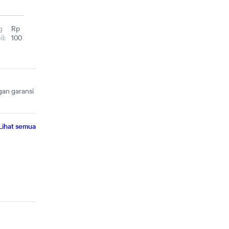
g
Rp
il:
100
an garansi
Lihat semua