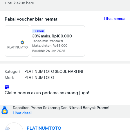
untuk akun baru
Pakai voucher biar hemat
Lihat semua
Diskon
30% maks. Rp100.000
Tanpa min. transaksi
Maks. diskon Rp85.000
PLATINUMTOTO
Berakhir 26 Jan 2025
Kategori
PLATINUMTOTO SEOUL HARI INI
Merk
PLATINUMTOTO
Claim bonus akun pertama sekarang juga!
Dapatkan Promo Sekarang Dan Nikmati Banyak Promo!
Lihat detail
PLATINUMTOTO