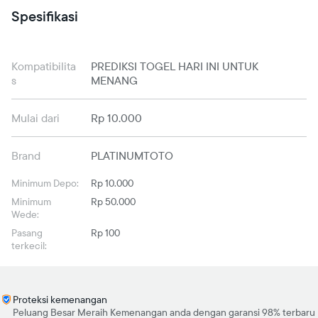
Spesifikasi
Kompatibilita
PREDIKSI TOGEL HARI INI UNTUK
s
MENANG
Mulai dari
Rp 10.000
Brand
PLATINUMTOTO
Minimum Depo:
Rp 10.000
Minimum
Rp 50.000
Wede:
Pasang
Rp 100
terkecil:
Proteksi kemenangan
Peluang Besar Meraih Kemenangan anda dengan garansi 98% terbaru