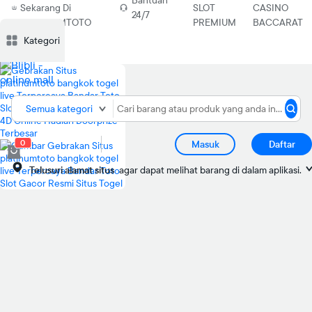
Bantuan
Sekarang Di
SLOT
CASINO
24/7
PLATINUMTOTO
PREMIUM
BACCARAT
Deskripsi
Deskripsi
Ulasan
Ulasan
Diskusi
Diskusi
Rekomendasi
Rekomendasi
Kategori
Semua kategori
0
Masuk
Daftar
Telusuri alamat situs
agar dapat melihat barang di dalam aplikasi.