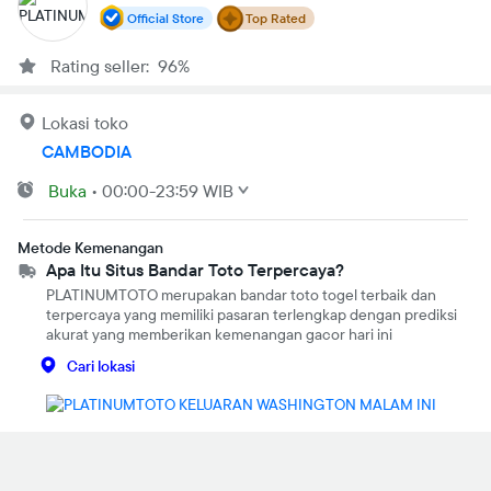
Official Store
Top Rated
Rating seller: 96%
Lokasi toko
CAMBODIA
Buka
•
00:00-23:59 WIB
Metode Kemenangan
Apa Itu Situs Bandar Toto Terpercaya?
PLATINUMTOTO merupakan bandar toto togel terbaik dan
terpercaya yang memiliki pasaran terlengkap dengan prediksi
akurat yang memberikan kemenangan gacor hari ini
Cari lokasi