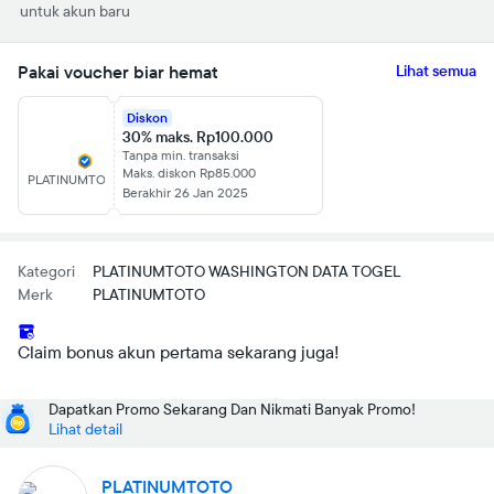
untuk akun baru
Pakai voucher biar hemat
Lihat semua
Diskon
30% maks. Rp100.000
Tanpa min. transaksi
Maks. diskon Rp85.000
PLATINUMTOTO
Berakhir 26 Jan 2025
Kategori
PLATINUMTOTO WASHINGTON DATA TOGEL
Merk
PLATINUMTOTO
Claim bonus akun pertama sekarang juga!
Dapatkan Promo Sekarang Dan Nikmati Banyak Promo!
Lihat detail
PLATINUMTOTO