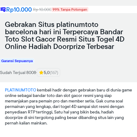
Rp10.000
Rp 10.000
99% Tanpa Potongan
Gebrakan Situs platinumtoto
barcelona hari ini Terpercaya Bandar
Toto Slot Gacor Resmi Situs Togel 4D
Online Hadiah Doorprize Terbesar
Garansi Sepuasnya
Sudah Terjual 8008
5,0
(167)
PLATINUMTOTO
kembali hadir dengan gebrakan baru di dunia game
online sebagai bandar toto dan slot gacor resmi yang siap
memanjakan para pemain pro dan member setia. Gak cuma soal
permainan yang lengkap, dari togel 4D sampai slot resmi dengan
penyediaan RTP tertinggi, Satu hal yang bikin beda, hadiah
doorprize di sini tergolong paling besar dibanding situs lain yang
pernah kalian mainkan.