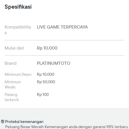
Spesifikasi
Kompatibilita
LIVE GAME TERPERCAYA
s
Mulai dari
Rp 10.000
Brand
PLATINUMTOTO
Minimum Depo:
Rp 10.000
Minimum
Rp 50.000
Wede:
Pasang
Rp 100
terkecil:
Proteksi kemenangan
Peluang Besar Meraih Kemenangan anda dengan garansi 98% terbaru