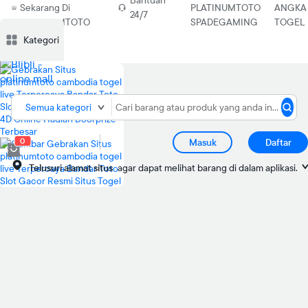
Bantuan
Sekarang Di
PLATINUMTOTO
ANGKA
24/7
PLATINUMTOTO
SPADEGAMING
TOGEL
Deskripsi
Deskripsi
Ulasan
Ulasan
Diskusi
Diskusi
Rekomendasi
Rekomendasi
Lapo
Lapo
Kategori
Semua kategori
0
Masuk
Daftar
Telusuri alamat situs
agar dapat melihat barang di dalam aplikasi.