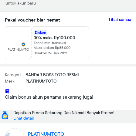
untuk akun baru
Pakai voucher biar hemat
Lihat semua
Diskon
30% maks. Rp100.000
Tanpa min. transaksi
Maks. diskon Rp85.000
PLATINUMTOTO
Berakhir 26 Jan 2025
Kategori
BANDAR BOSS TOTO RESMI
Merk
PLATINUMTOTO
Claim bonus akun pertama sekarang juga!
Dapatkan Promo Sekarang Dan Nikmati Banyak Promo!
Lihat detail
PLATINUMTOTO