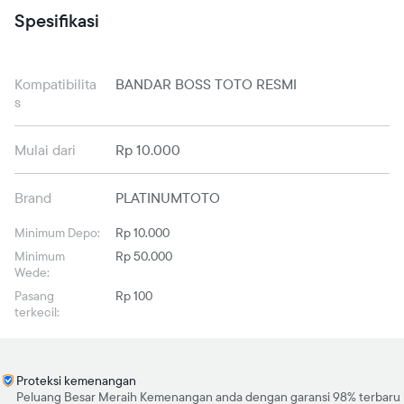
Spesifikasi
Kompatibilita
BANDAR BOSS TOTO RESMI
s
Mulai dari
Rp 10.000
Brand
PLATINUMTOTO
Minimum Depo:
Rp 10.000
Minimum
Rp 50.000
Wede:
Pasang
Rp 100
terkecil:
Proteksi kemenangan
Peluang Besar Meraih Kemenangan anda dengan garansi 98% terbaru