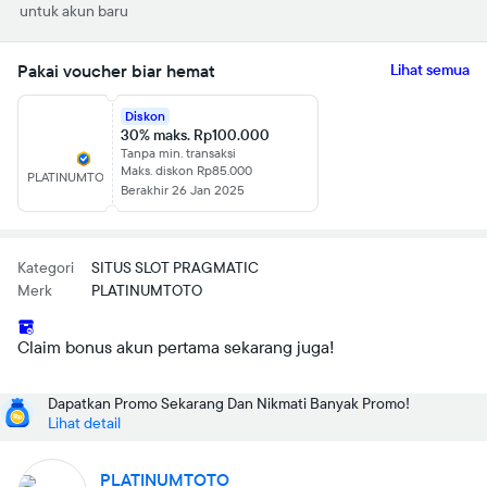
untuk akun baru
Pakai voucher biar hemat
Lihat semua
Diskon
30% maks. Rp100.000
Tanpa min. transaksi
Maks. diskon Rp85.000
PLATINUMTOTO
Berakhir 26 Jan 2025
Kategori
SITUS SLOT PRAGMATIC
Merk
PLATINUMTOTO
Claim bonus akun pertama sekarang juga!
Dapatkan Promo Sekarang Dan Nikmati Banyak Promo!
Lihat detail
PLATINUMTOTO