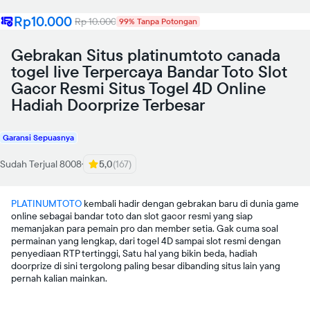
Rp10.000
Rp 10.000
99% Tanpa Potongan
Gebrakan Situs platinumtoto canada
togel live Terpercaya Bandar Toto Slot
Gacor Resmi Situs Togel 4D Online
Hadiah Doorprize Terbesar
Garansi Sepuasnya
Sudah Terjual 8008
5,0
(167)
PLATINUMTOTO
kembali hadir dengan gebrakan baru di dunia game
online sebagai bandar toto dan slot gacor resmi yang siap
memanjakan para pemain pro dan member setia. Gak cuma soal
permainan yang lengkap, dari togel 4D sampai slot resmi dengan
penyediaan RTP tertinggi, Satu hal yang bikin beda, hadiah
doorprize di sini tergolong paling besar dibanding situs lain yang
pernah kalian mainkan.