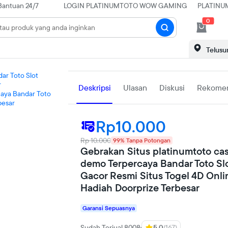
Bantuan 24/7
LOGIN PLATINUMTOTO WOW GAMING
PLATINU
0
Telusur
Deskripsi
Ulasan
Diskusi
Rekomen
Rp10.000
Rp 10.000
99% Tanpa Potongan
Gebrakan Situs platinumtoto ca
demo Terpercaya Bandar Toto Sl
Gacor Resmi Situs Togel 4D Onli
Hadiah Doorprize Terbesar
Garansi Sepuasnya
Sudah Terjual 8008
5,0
(167)