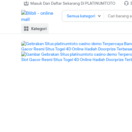
Masuk Dan Daftar Sekarang Di PLATINUMTOTO
Semua kategori
Kategori