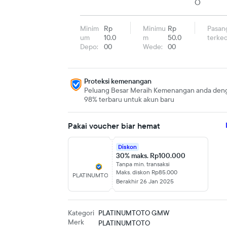
O
Minim
Rp
Minimu
Rp
Pasan
um
10.0
m
50.0
terkec
Depo:
00
Wede:
00
Proteksi kemenangan
Peluang Besar Meraih Kemenangan anda deng
98% terbaru untuk akun baru
Pakai voucher biar hemat
Diskon
30% maks. Rp100.000
Tanpa min. transaksi
Maks. diskon Rp85.000
PLATINUMTOTO
Berakhir 26 Jan 2025
Kategori
PLATINUMTOTO GMW
Merk
PLATINUMTOTO