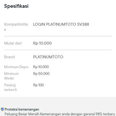
Spesifikasi
Kompatibilita
LOGIN PLATINUMTOTO SV388
s
Mulai dari
Rp 10.000
Brand
PLATINUMTOTO
Minimum Depo:
Rp 10.000
Minimum
Rp 50.000
Wede:
Pasang
Rp 100
terkecil:
Proteksi kemenangan
Peluang Besar Meraih Kemenangan anda dengan garansi 98% terbaru