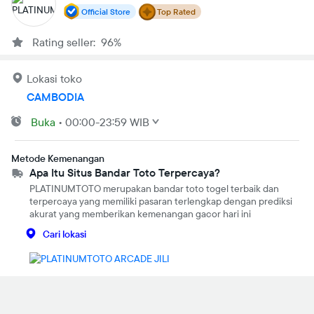
Official Store
Top Rated
Rating seller: 96%
Lokasi toko
CAMBODIA
Buka
•
00:00-23:59 WIB
Metode Kemenangan
Apa Itu Situs Bandar Toto Terpercaya?
PLATINUMTOTO merupakan bandar toto togel terbaik dan
terpercaya yang memiliki pasaran terlengkap dengan prediksi
akurat yang memberikan kemenangan gacor hari ini
Cari lokasi