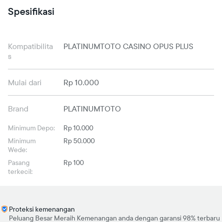
Spesifikasi
Kompatibilita
PLATINUMTOTO CASINO OPUS PLUS
s
Mulai dari
Rp 10.000
Brand
PLATINUMTOTO
Minimum Depo:
Rp 10.000
Minimum
Rp 50.000
Wede:
Pasang
Rp 100
terkecil:
Proteksi kemenangan
Peluang Besar Meraih Kemenangan anda dengan garansi 98% terbaru