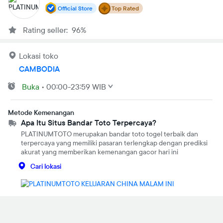
Official Store
Top Rated
Rating seller: 96%
Lokasi toko
CAMBODIA
Buka
•
00:00-23:59 WIB
Metode Kemenangan
Apa Itu Situs Bandar Toto Terpercaya?
PLATINUMTOTO merupakan bandar toto togel terbaik dan
terpercaya yang memiliki pasaran terlengkap dengan prediksi
akurat yang memberikan kemenangan gacor hari ini
Cari lokasi