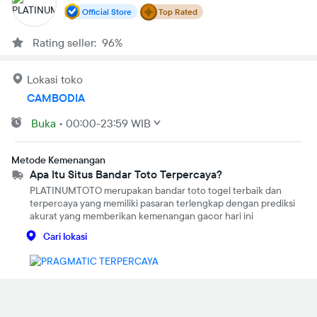
Official Store
Top Rated
Rating seller: 96%
Lokasi toko
CAMBODIA
Buka
•
00:00-23:59 WIB
Metode Kemenangan
Apa Itu Situs Bandar Toto Terpercaya?
PLATINUMTOTO merupakan bandar toto togel terbaik dan
terpercaya yang memiliki pasaran terlengkap dengan prediksi
akurat yang memberikan kemenangan gacor hari ini
Cari lokasi