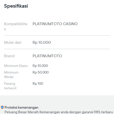
Spesifikasi
Kompatibilita
PLATINUMTOTO CASINO
s
Mulai dari
Rp 10.000
Brand
PLATINUMTOTO
Minimum Depo:
Rp 10.000
Minimum
Rp 50.000
Wede:
Pasang
Rp 100
terkecil:
Proteksi kemenangan
Peluang Besar Meraih Kemenangan anda dengan garansi 98% terbaru