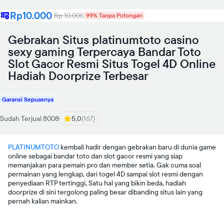
Rp10.000
Rp 10.000
99% Tanpa Potongan
Gebrakan Situs platinumtoto casino
sexy gaming Terpercaya Bandar Toto
Slot Gacor Resmi Situs Togel 4D Online
Hadiah Doorprize Terbesar
Garansi Sepuasnya
Sudah Terjual 8008
5,0
(167)
PLATINUMTOTO
kembali hadir dengan gebrakan baru di dunia game
online sebagai bandar toto dan slot gacor resmi yang siap
memanjakan para pemain pro dan member setia. Gak cuma soal
permainan yang lengkap, dari togel 4D sampai slot resmi dengan
penyediaan RTP tertinggi, Satu hal yang bikin beda, hadiah
doorprize di sini tergolong paling besar dibanding situs lain yang
pernah kalian mainkan.