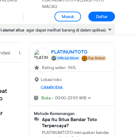
PREDIKSI
PLATINUMTOTO PREDIKSI TOTO
MACAU
Masuk
Daftar
i alamat situs
agar dapat melihat barang di dalam aplikasi.
PLATINUMTOTO
dasi
Laporkan produk
Official Store
Top Rated
Rating seller: 96%
Lokasi toko
CAMBODIA
eat
o
Buka
•
00:00-23:59 WIB
r
Metode Kemenangan
Apa Itu Situs Bandar Toto
Terpercaya?
PLATINUMTOTO merupakan bandar