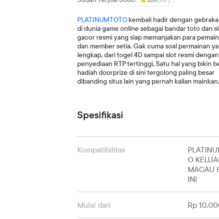
PLATINUMTOTO
kembali hadir dengan gebraka
di dunia game online sebagai bandar toto dan sl
gacor resmi yang siap memanjakan para pemain
dan member setia. Gak cuma soal permainan y
lengkap, dari togel 4D sampai slot resmi dengan
penyediaan RTP tertinggi, Satu hal yang bikin b
hadiah doorprize di sini tergolong paling besar
dibanding situs lain yang pernah kalian mainkan
Spesifikasi
Kompatibilitas
PLATIN
O KELU
MACAU 
INI
Mulai dari
Rp 10.00