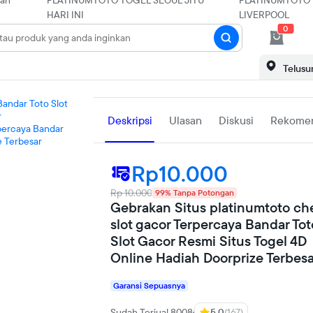
uan
PLATINUMTOTO TOGEL SEOUL JITU
PLATINUMTOTO 
HARI INI
LIVERPOOL
0
Telusur
Deskripsi
Ulasan
Diskusi
Rekomen
Rp10.000
Rp 10.000
99% Tanpa Potongan
Gebrakan Situs platinumtoto ch
slot gacor Terpercaya Bandar Tot
Slot Gacor Resmi Situs Togel 4D
Online Hadiah Doorprize Terbesa
Garansi Sepuasnya
Sudah Terjual 8008
5,0
(167)