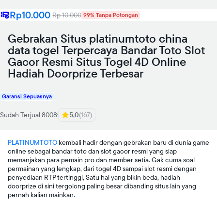
Rp10.000
Rp 10.000
99% Tanpa Potongan
Gebrakan Situs platinumtoto china
data togel Terpercaya Bandar Toto Slot
Gacor Resmi Situs Togel 4D Online
Hadiah Doorprize Terbesar
Garansi Sepuasnya
Sudah Terjual 8008
5,0
(167)
PLATINUMTOTO
kembali hadir dengan gebrakan baru di dunia game
online sebagai bandar toto dan slot gacor resmi yang siap
memanjakan para pemain pro dan member setia. Gak cuma soal
permainan yang lengkap, dari togel 4D sampai slot resmi dengan
penyediaan RTP tertinggi, Satu hal yang bikin beda, hadiah
doorprize di sini tergolong paling besar dibanding situs lain yang
pernah kalian mainkan.