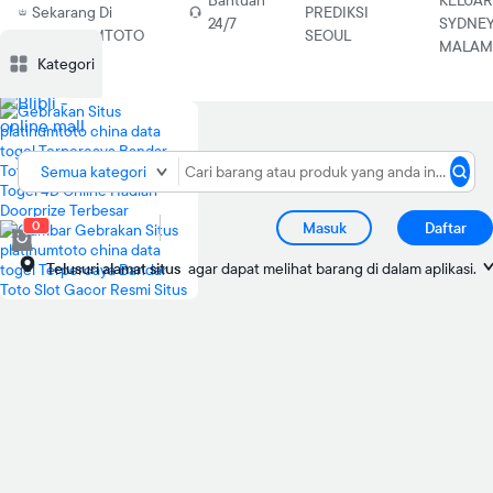
Bantuan
KELUA
Sekarang Di
PREDIKSI
24/7
SYDNE
PLATINUMTOTO
SEOUL
MALAM 
Deskripsi
Deskripsi
Ulasan
Ulasan
Diskusi
Diskusi
Rekomendasi
Rekomendasi
Kategori
Semua kategori
0
Masuk
Daftar
Telusuri alamat situs
agar dapat melihat barang di dalam aplikasi.