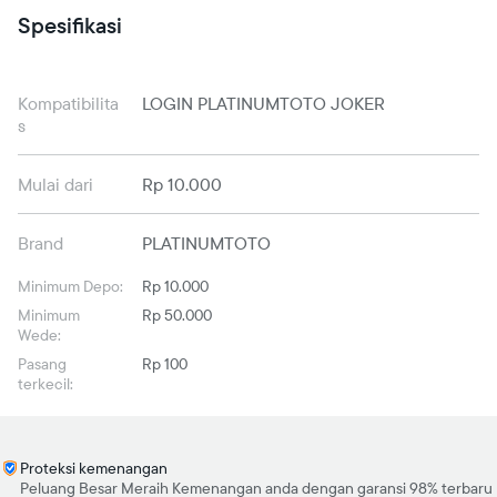
Spesifikasi
Kompatibilita
LOGIN PLATINUMTOTO JOKER
s
Mulai dari
Rp 10.000
Brand
PLATINUMTOTO
Minimum Depo:
Rp 10.000
Minimum
Rp 50.000
Wede:
Pasang
Rp 100
terkecil:
Proteksi kemenangan
Peluang Besar Meraih Kemenangan anda dengan garansi 98% terbaru