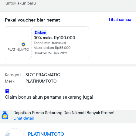
untuk akun baru
Pakai voucher biar hemat
Lihat semua
Diskon
30% maks. Rp100.000
Tanpa min. transaksi
Maks. diskon Rp85.000
PLATINUMTOTO
Berakhir 26 Jan 2025
Kategori
SLOT PRAGMATIC
Merk
PLATINUMTOTO
Claim bonus akun pertama sekarang juga!
Dapatkan Promo Sekarang Dan Nikmati Banyak Promo!
Lihat detail
PLATINUMTOTO