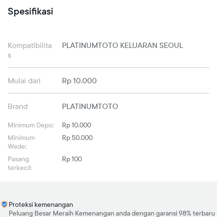
Spesifikasi
Kompatibilita
PLATINUMTOTO KELUARAN SEOUL
s
Mulai dari
Rp 10.000
Brand
PLATINUMTOTO
Minimum Depo:
Rp 10.000
Minimum
Rp 50.000
Wede:
Pasang
Rp 100
terkecil:
Proteksi kemenangan
Peluang Besar Meraih Kemenangan anda dengan garansi 98% terbaru