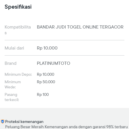
Spesifikasi
Kompatibilita
BANDAR JUDI TOGEL ONLINE TERGACOR
s
Mulai dari
Rp 10.000
Brand
PLATINUMTOTO
Minimum Depo:
Rp 10.000
Minimum
Rp 50.000
Wede:
Pasang
Rp 100
terkecil:
Proteksi kemenangan
Peluang Besar Meraih Kemenangan anda dengan garansi 98% terbaru