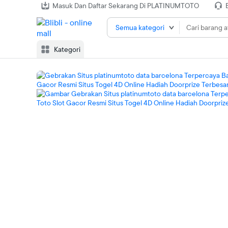
Masuk Dan Daftar Sekarang Di PLATINUMTOTO
Semua kategori
Kategori