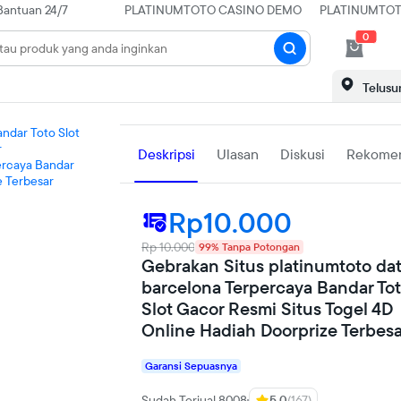
Bantuan 24/7
PLATINUMTOTO CASINO DEMO
PLATINUMTOT
0
Telusur
Deskripsi
Ulasan
Diskusi
Rekomen
Rp10.000
Rp 10.000
99% Tanpa Potongan
Gebrakan Situs platinumtoto da
barcelona Terpercaya Bandar To
Slot Gacor Resmi Situs Togel 4D
Online Hadiah Doorprize Terbesa
Garansi Sepuasnya
Sudah Terjual 8008
5,0
(167)