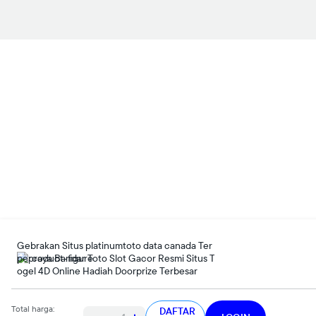
Gebrakan Situs platinumtoto data canada Ter
percaya Bandar Toto Slot Gacor Resmi Situs T
ogel 4D Online Hadiah Doorprize Terbesar
Total harga:
DAFTAR