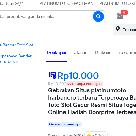
Bantuan 24/7
PLATINUMTOTO SPACEMAN
PLATINUMTOTO K
0
Telusur
Deskripsi
Ulasan
Diskusi
Rekomen
Rp10.000
Rp 10.000
99% Tanpa Potongan
Gebrakan Situs platinumtoto
harbanero terbaru Terpercaya B
Toto Slot Gacor Resmi Situs Toge
Online Hadiah Doorprize Terbesa
Garansi Sepuasnya
Sudah Terjual 8008
5,0
(167)