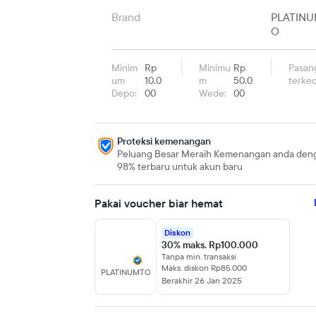
Brand
PLATIN
O
Minim
Rp
Minimu
Rp
Pasan
um
10.0
m
50.0
terkec
Depo:
00
Wede:
00
Proteksi kemenangan
Peluang Besar Meraih Kemenangan anda deng
98% terbaru untuk akun baru
Pakai voucher biar hemat
Diskon
30% maks. Rp100.000
Tanpa min. transaksi
Maks. diskon Rp85.000
PLATINUMTOTO
Berakhir 26 Jan 2025