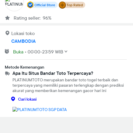
Official Store
Top Rated
Rating seller: 96%
Lokasi toko
CAMBODIA
Buka
•
00:00-23:59 WIB
Metode Kemenangan
Apa Itu Situs Bandar Toto Terpercaya?
PLATINUMTOTO merupakan bandar toto togel terbaik dan
terpercaya yang memiliki pasaran terlengkap dengan prediksi
akurat yang memberikan kemenangan gacor hari ini
Cari lokasi