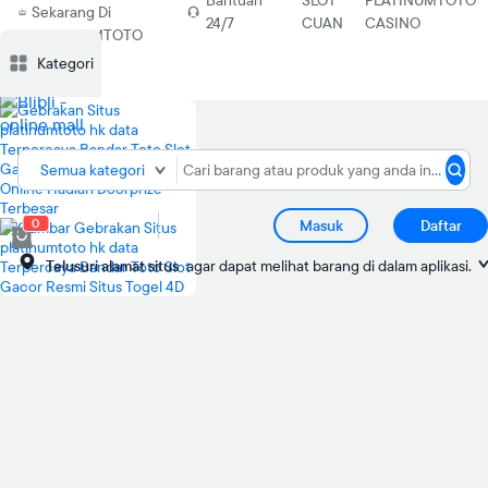
Bantuan
SLOT
PLATINUMTOTO
Sekarang Di
24/7
CUAN
CASINO
PLATINUMTOTO
Deskripsi
Deskripsi
Ulasan
Ulasan
Diskusi
Diskusi
Rekomendasi
Rekomendasi
L
L
Kategori
Semua kategori
0
Masuk
Daftar
Telusuri alamat situs
agar dapat melihat barang di dalam aplikasi.