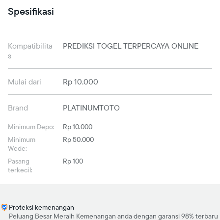
Spesifikasi
Kompatibilita
PREDIKSI TOGEL TERPERCAYA ONLINE
s
Mulai dari
Rp 10.000
Brand
PLATINUMTOTO
Minimum Depo:
Rp 10.000
Minimum
Rp 50.000
Wede:
Pasang
Rp 100
terkecil:
Proteksi kemenangan
Peluang Besar Meraih Kemenangan anda dengan garansi 98% terbaru