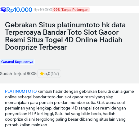
Rp10.000
Rp 10.000
99% Tanpa Potongan
Gebrakan Situs platinumtoto hk data
Terpercaya Bandar Toto Slot Gacor
Resmi Situs Togel 4D Online Hadiah
Doorprize Terbesar
Garansi Sepuasnya
Sudah Terjual 8008
5,0
(167)
PLATINUMTOTO
kembali hadir dengan gebrakan baru di dunia game
online sebagai bandar toto dan slot gacor resmi yang siap
memanjakan para pemain pro dan member setia. Gak cuma soal
permainan yang lengkap, dari togel 4D sampai slot resmi dengan
penyediaan RTP tertinggi, Satu hal yang bikin beda, hadiah
doorprize di sini tergolong paling besar dibanding situs lain yang
pernah kalian mainkan.