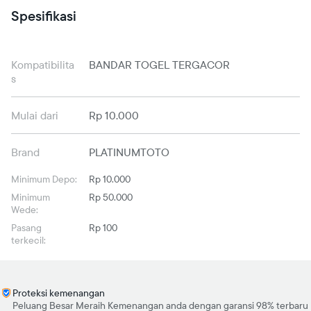
Spesifikasi
Kompatibilita
BANDAR TOGEL TERGACOR
s
Mulai dari
Rp 10.000
Brand
PLATINUMTOTO
Minimum Depo:
Rp 10.000
Minimum
Rp 50.000
Wede:
Pasang
Rp 100
terkecil:
Proteksi kemenangan
Peluang Besar Meraih Kemenangan anda dengan garansi 98% terbaru