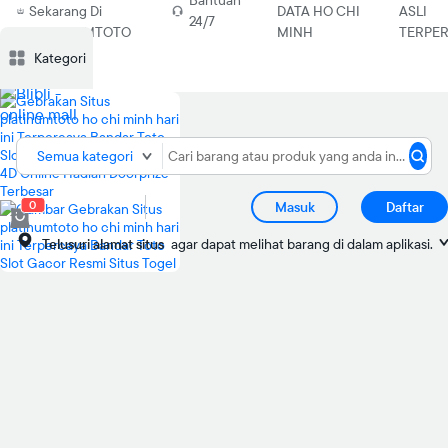
Bantuan
Sekarang Di
DATA HO CHI
ASLI
24/7
PLATINUMTOTO
MINH
TERPE
Deskripsi
Deskripsi
Ulasan
Ulasan
Diskusi
Diskusi
Rekomendasi
Rekomendasi
Kategori
Semua kategori
0
Masuk
Daftar
Telusuri alamat situs
agar dapat melihat barang di dalam aplikasi.