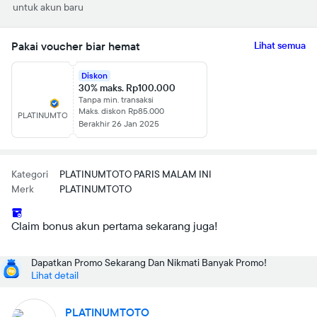
untuk akun baru
Pakai voucher biar hemat
Lihat semua
Diskon
30% maks. Rp100.000
Tanpa min. transaksi
Maks. diskon Rp85.000
PLATINUMTOTO
Berakhir 26 Jan 2025
Kategori
PLATINUMTOTO PARIS MALAM INI
Merk
PLATINUMTOTO
Claim bonus akun pertama sekarang juga!
Dapatkan Promo Sekarang Dan Nikmati Banyak Promo!
Lihat detail
PLATINUMTOTO