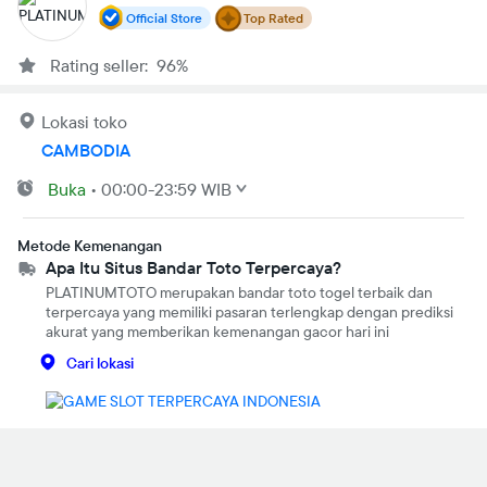
Official Store
Top Rated
Rating seller: 96%
Lokasi toko
CAMBODIA
Buka
•
00:00-23:59 WIB
Metode Kemenangan
Apa Itu Situs Bandar Toto Terpercaya?
PLATINUMTOTO merupakan bandar toto togel terbaik dan
terpercaya yang memiliki pasaran terlengkap dengan prediksi
akurat yang memberikan kemenangan gacor hari ini
Cari lokasi