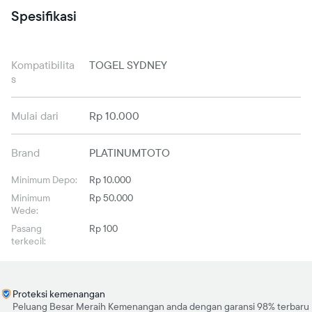
Spesifikasi
Kompatibilita
TOGEL SYDNEY
s
Mulai dari
Rp 10.000
Brand
PLATINUMTOTO
Minimum Depo:
Rp 10.000
Minimum
Rp 50.000
Wede:
Pasang
Rp 100
terkecil:
Proteksi kemenangan
Peluang Besar Meraih Kemenangan anda dengan garansi 98% terbaru