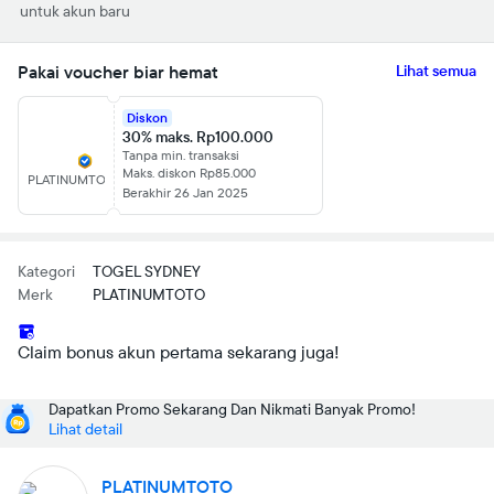
untuk akun baru
Pakai voucher biar hemat
Lihat semua
Diskon
30% maks. Rp100.000
Tanpa min. transaksi
Maks. diskon Rp85.000
PLATINUMTOTO
Berakhir 26 Jan 2025
Kategori
TOGEL SYDNEY
Merk
PLATINUMTOTO
Claim bonus akun pertama sekarang juga!
Dapatkan Promo Sekarang Dan Nikmati Banyak Promo!
Lihat detail
PLATINUMTOTO