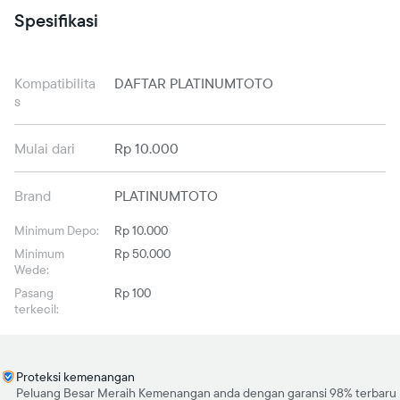
Spesifikasi
Kompatibilita
DAFTAR PLATINUMTOTO
s
Mulai dari
Rp 10.000
Brand
PLATINUMTOTO
Minimum Depo:
Rp 10.000
Minimum
Rp 50.000
Wede:
Pasang
Rp 100
terkecil:
Proteksi kemenangan
Peluang Besar Meraih Kemenangan anda dengan garansi 98% terbaru