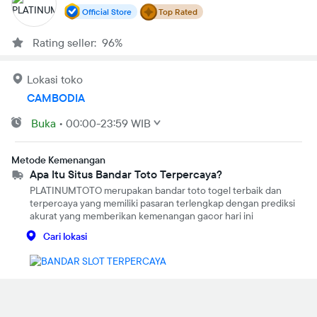
Official Store
Top Rated
Rating seller: 96%
Lokasi toko
CAMBODIA
Buka
•
00:00-23:59 WIB
Metode Kemenangan
Apa Itu Situs Bandar Toto Terpercaya?
PLATINUMTOTO merupakan bandar toto togel terbaik dan
terpercaya yang memiliki pasaran terlengkap dengan prediksi
akurat yang memberikan kemenangan gacor hari ini
Cari lokasi