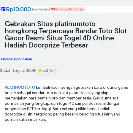
Rp10.000
Rp 10.000
99% Tanpa Potongan
Gebrakan Situs platinumtoto
hongkong Terpercaya Bandar Toto Slot
Gacor Resmi Situs Togel 4D Online
Hadiah Doorprize Terbesar
Garansi Sepuasnya
Sudah Terjual 8008
5,0
(167)
PLATINUMTOTO
kembali hadir dengan gebrakan baru di dunia game
online sebagai bandar toto dan slot gacor resmi yang siap
memanjakan para pemain pro dan member setia. Gak cuma soal
permainan yang lengkap, dari togel 4D sampai slot resmi dengan
penyediaan RTP tertinggi, Satu hal yang bikin beda, hadiah
doorprize di sini tergolong paling besar dibanding situs lain yang
pernah kalian mainkan.