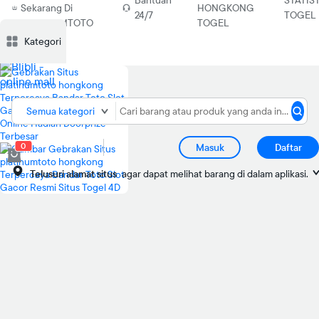
Bantuan
STATIST
Sekarang Di
HONGKONG
24/7
TOGEL
PLATINUMTOTO
TOGEL
Deskripsi
Deskripsi
Ulasan
Ulasan
Diskusi
Diskusi
Rekomendasi
Rekomendasi
Kategori
Semua kategori
0
Masuk
Daftar
Telusuri alamat situs
agar dapat melihat barang di dalam aplikasi.