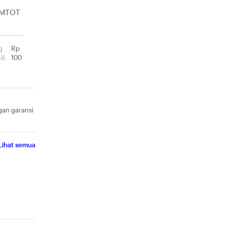
UMTOT
g
Rp
il:
100
an garansi
Lihat semua