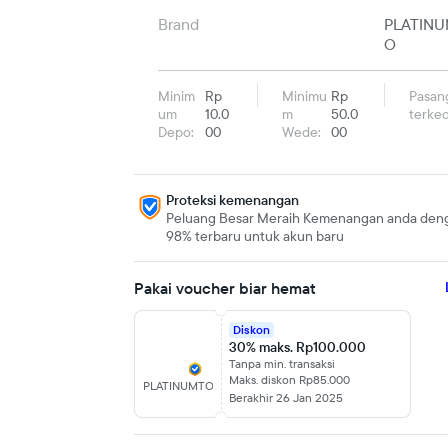
Brand
PLATIN
O
Minim
Rp
Minimu
Rp
Pasan
um
10.0
m
50.0
terkec
Depo:
00
Wede:
00
Proteksi kemenangan
Peluang Besar Meraih Kemenangan anda deng
98% terbaru untuk akun baru
Pakai voucher biar hemat
Diskon
30% maks. Rp100.000
Tanpa min. transaksi
Maks. diskon Rp85.000
PLATINUMTOTO
Berakhir 26 Jan 2025