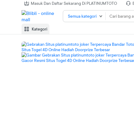
Masuk Dan Daftar Sekarang Di PLATINUMTOTO
Semua kategori
Kategori