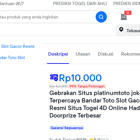
Bantuan 24/7
PREDIKSI TOGEL DARI AHLI
PREDIKSI SID
0
Telusur
Deskripsi
Ulasan
Diskusi
Rekomen
Rp10.000
Rp 10.000
99% Tanpa Potongan
Gebrakan Situs platinumtoto jok
Terpercaya Bandar Toto Slot Gac
Resmi Situs Togel 4D Online Had
Doorprize Terbesar
Garansi Sepuasnya
Sudah Terjual 8008
5,0
(167)