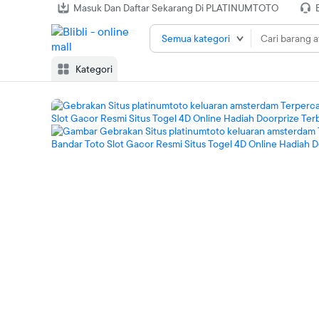
Masuk Dan Daftar Sekarang Di PLATINUMTOTO
Semua kategori
Kategori