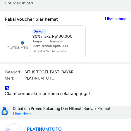
untuk akun baru
Pakai voucher biar hemat
Lihat semua
Diskon
30% maks. Rp100.000
Tanpa min. transaksi
Maks. diskon Rp85.000
PLATINUMTOTO
Berakhir 26 Jan 2025
Kategori
SITUS TOGEL PASTI BAYAR
Merk
PLATINUMTOTO
Claim bonus akun pertama sekarang juga!
Dapatkan Promo Sekarang Dan Nikmati Banyak Promo!
Lihat detail
PLATINUMTOTO