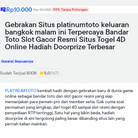
Rp10.000
Rp 10.000
99% Tanpa Potongan
Gebrakan Situs platinumtoto keluaran
bangkok malam ini Terpercaya Bandar
Toto Slot Gacor Resmi Situs Togel 4D
Online Hadiah Doorprize Terbesar
Garansi Sepuasnya
Sudah Terjual 8008
5,0
(167)
PLATINUMTOTO
kembali hadir dengan gebrakan baru di dunia game
online sebagai bandar toto dan slot gacor resmi yang siap
memanjakan para pemain pro dan member setia. Gak cuma soal
permainan yang lengkap, dari togel 4D sampai slot resmi dengan
penyediaan RTP tertinggi, Satu hal yang bikin beda, hadiah
doorprize di sini tergolong paling besar dibanding situs lain yang
pernah kalian mainkan.