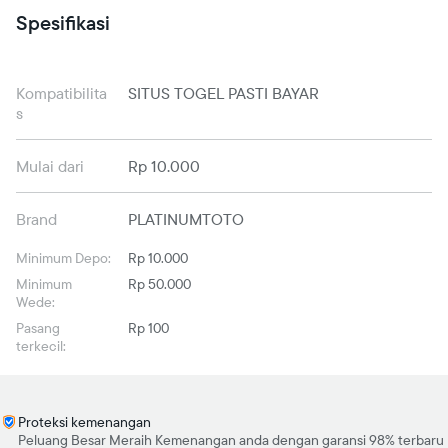
Spesifikasi
Kompatibilita
SITUS TOGEL PASTI BAYAR
s
Mulai dari
Rp 10.000
Brand
PLATINUMTOTO
Minimum Depo:
Rp 10.000
Minimum
Rp 50.000
Wede:
Pasang
Rp 100
terkecil:
Proteksi kemenangan
Peluang Besar Meraih Kemenangan anda dengan garansi 98% terbaru