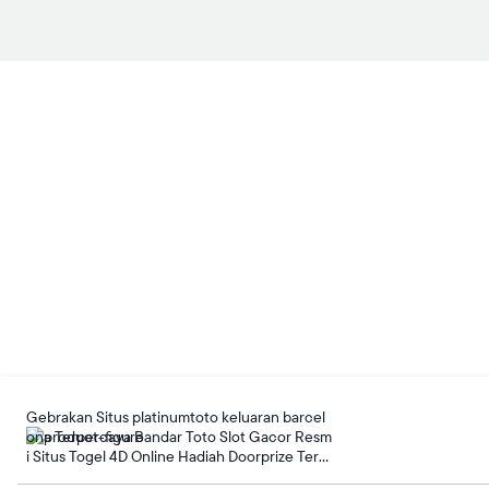
Gebrakan Situs platinumtoto keluaran barcel
ona Terpercaya Bandar Toto Slot Gacor Resm
i Situs Togel 4D Online Hadiah Doorprize Terb
esar