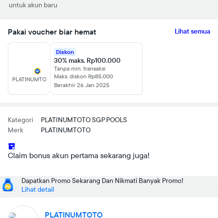
untuk akun baru
Pakai voucher biar hemat
Lihat semua
Diskon
30% maks. Rp100.000
Tanpa min. transaksi
Maks. diskon Rp85.000
PLATINUMTOTO
Berakhir 26 Jan 2025
Kategori
PLATINUMTOTO SGP POOLS
Merk
PLATINUMTOTO
Claim bonus akun pertama sekarang juga!
Dapatkan Promo Sekarang Dan Nikmati Banyak Promo!
Lihat detail
PLATINUMTOTO