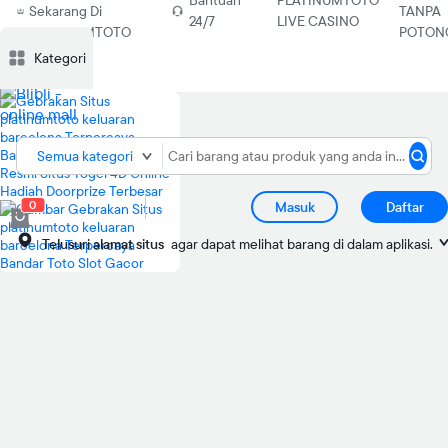
Bantuan
PLATINUMTOTO
Sekarang Di
TANPA
24/7
LIVE CASINO
PLATINUMTOTO
POTON
Deskripsi
Deskripsi
Ulasan
Ulasan
Diskusi
Diskusi
Rekomendasi
Rekomendasi
Lap
Lap
Kategori
Semua kategori
0
Masuk
Daftar
Telusuri alamat situs
agar dapat melihat barang di dalam aplikasi.