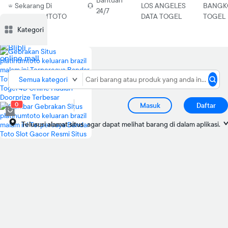
Bantuan
Sekarang Di
LOS ANGELES
BANGK
24/7
PLATINUMTOTO
DATA TOGEL
TOGEL
Deskripsi
Deskripsi
Ulasan
Ulasan
Diskusi
Diskusi
Rekomendasi
Rekomendasi
Kategori
Semua kategori
0
Masuk
Daftar
Telusuri alamat situs
agar dapat melihat barang di dalam aplikasi.