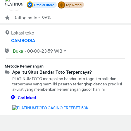
Official Store
Top Rated
Rating seller: 96%
Lokasi toko
CAMBODIA
Buka
•
00:00-23:59 WIB
Metode Kemenangan
Apa Itu Situs Bandar Toto Terpercaya?
PLATINUMTOTO merupakan bandar toto togel terbaik dan
terpercaya yang memiliki pasaran terlengkap dengan prediksi
akurat yang memberikan kemenangan gacor hari ini
Cari lokasi