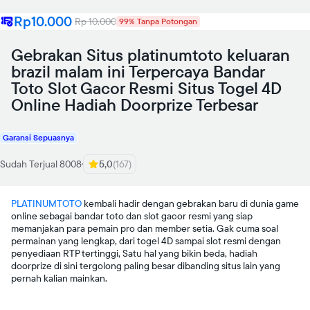
Rp10.000
Rp 10.000
99% Tanpa Potongan
Gebrakan Situs platinumtoto keluaran
brazil malam ini Terpercaya Bandar
Toto Slot Gacor Resmi Situs Togel 4D
Online Hadiah Doorprize Terbesar
Garansi Sepuasnya
Sudah Terjual 8008
5,0
(167)
PLATINUMTOTO
kembali hadir dengan gebrakan baru di dunia game
online sebagai bandar toto dan slot gacor resmi yang siap
memanjakan para pemain pro dan member setia. Gak cuma soal
permainan yang lengkap, dari togel 4D sampai slot resmi dengan
penyediaan RTP tertinggi, Satu hal yang bikin beda, hadiah
doorprize di sini tergolong paling besar dibanding situs lain yang
pernah kalian mainkan.