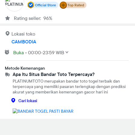
Official Store
Top Rated
Rating seller: 96%
Lokasi toko
CAMBODIA
Buka
•
00:00-23:59 WIB
Metode Kemenangan
Apa Itu Situs Bandar Toto Terpercaya?
PLATINUMTOTO merupakan bandar toto togel terbaik dan
terpercaya yang memiliki pasaran terlengkap dengan prediksi
akurat yang memberikan kemenangan gacor hari ini
Cari lokasi