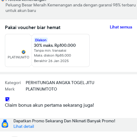
Peluang Besar Meraih Kemenangan anda dengan garansi 98% terbaru
untuk akun baru
Pakai voucher biar hemat
Lihat semua
Diskon
30% maks. Rp100.000
Tanpa min. transaksi
Maks. diskon Rp85.000
PLATINUMTOTO
Berakhir 26 Jan 2025
Kategori
PERHITUNGAN ANGKA TOGEL JITU
Merk
PLATINUMTOTO
Claim bonus akun pertama sekarang juga!
Dapatkan Promo Sekarang Dan Nikmati Banyak Promo!
Lihat detail