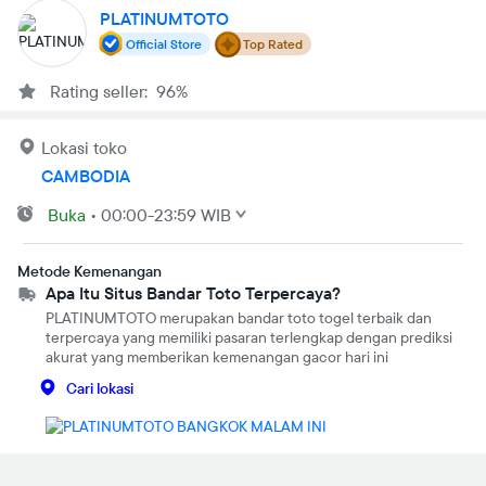
PLATINUMTOTO
Official Store
Top Rated
Rating seller: 96%
Lokasi toko
CAMBODIA
Buka
•
00:00-23:59 WIB
Metode Kemenangan
Apa Itu Situs Bandar Toto Terpercaya?
PLATINUMTOTO merupakan bandar toto togel terbaik dan
terpercaya yang memiliki pasaran terlengkap dengan prediksi
akurat yang memberikan kemenangan gacor hari ini
Cari lokasi