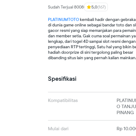
Sudah Terjual 8008
5,0
(167)
PLATINUMTOTO
kembali hadir dengan gebraka
di dunia game online sebagai bandar toto dan sl
gacor resmi yang siap memanjakan para pemain
dan member setia. Gak cuma soal permainan y
lengkap, dari togel 4D sampai slot resmi dengan
penyediaan RTP tertinggi, Satu hal yang bikin b
hadiah doorprize di sini tergolong paling besar
dibanding situs lain yang pernah kalian mainkan
Spesifikasi
Kompatibilitas
PLATIN
O TANJ
PINANG
Mulai dari
Rp 10.00