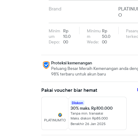
Brand
PLATIN
O
Minim
Rp
Minimu
Rp
Pasan
um
10.0
m
50.0
terkec
Depo:
00
Wede:
00
Proteksi kemenangan
Peluang Besar Meraih Kemenangan anda deng
98% terbaru untuk akun baru
Pakai voucher biar hemat
Diskon
30% maks. Rp100.000
Tanpa min. transaksi
Maks. diskon Rp85.000
PLATINUMTOTO
Berakhir 26 Jan 2025