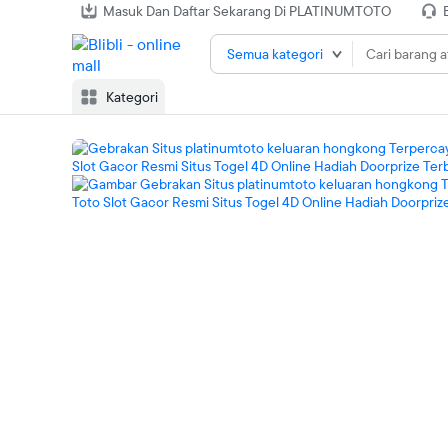
Masuk Dan Daftar Sekarang Di PLATINUMTOTO
Semua kategori
Kategori