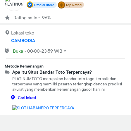
Official Store
Top Rated
Rating seller: 96%
Lokasi toko
CAMBODIA
Buka
•
00:00-23:59 WIB
Metode Kemenangan
Apa Itu Situs Bandar Toto Terpercaya?
PLATINUMTOTO merupakan bandar toto togel terbaik dan
terpercaya yang memiliki pasaran terlengkap dengan prediksi
akurat yang memberikan kemenangan gacor hari ini
Cari lokasi