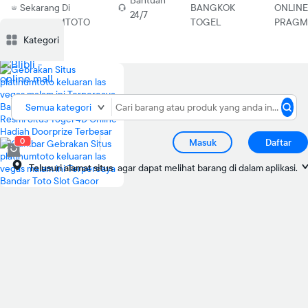
Bantuan
Sekarang Di
BANGKOK
ONLINE
24/7
PLATINUMTOTO
TOGEL
PRAGM
Deskripsi
Deskripsi
Ulasan
Ulasan
Diskusi
Diskusi
Rekomendasi
Rekomendasi
Kategori
Semua kategori
0
Masuk
Daftar
Telusuri alamat situs
agar dapat melihat barang di dalam aplikasi.