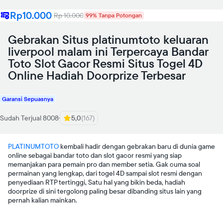
Rp10.000
Rp 10.000
99% Tanpa Potongan
Gebrakan Situs platinumtoto keluaran
liverpool malam ini Terpercaya Bandar
Toto Slot Gacor Resmi Situs Togel 4D
Online Hadiah Doorprize Terbesar
Garansi Sepuasnya
Sudah Terjual 8008
5,0
(167)
PLATINUMTOTO
kembali hadir dengan gebrakan baru di dunia game
online sebagai bandar toto dan slot gacor resmi yang siap
memanjakan para pemain pro dan member setia. Gak cuma soal
permainan yang lengkap, dari togel 4D sampai slot resmi dengan
penyediaan RTP tertinggi, Satu hal yang bikin beda, hadiah
doorprize di sini tergolong paling besar dibanding situs lain yang
pernah kalian mainkan.