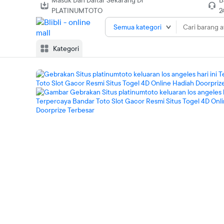
Masuk Dan Daftar Sekarang Di
B
PLATINUMTOTO
2
Semua kategori
Kategori