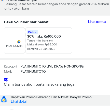
Peluang Besar Meraih Kemenangan anda dengan garansi 98% terbaru
untuk akun baru
Pakai voucher biar hemat
Lihat semua
Diskon
30% maks. Rp100.000
Tanpa min. transaksi
Maks. diskon Rp85.000
PLATINUMTOTO
Berakhir 26 Jan 2025
Kategori
PLATINUMTOTO LIVE DRAW HONGKONG
Merk
PLATINUMTOTO
Claim bonus akun pertama sekarang juga!
Dapatkan Promo Sekarang Dan Nikmati Banyak Promo!
Lihat detail