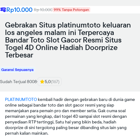
Rp10.000
Rp 10.000
99% Tanpa Potongan
Gebrakan Situs platinumtoto keluaran
los angeles malam ini Terpercaya
Bandar Toto Slot Gacor Resmi Situs
Togel 4D Online Hadiah Doorprize
Terbesar
Garansi Sepuasnya
Sudah Terjual 8008
5,0
(167)
PLATINUMTOTO
kembali hadir dengan gebrakan baru di dunia game
online sebagai bandar toto dan slot gacor resmi yang siap
memanjakan para pemain pro dan member setia. Gak cuma soal
permainan yang lengkap, dari togel 4D sampai slot resmi dengan
penyediaan RTP tertinggi, Satu hal yang bikin beda, hadiah
doorprize di sini tergolong paling besar dibanding situs lain yang
pernah kalian mainkan.