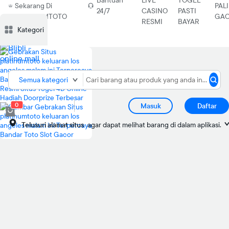
Bantuan
LIVE
TOGEL
Sekarang Di
PAL
24/7
CASINO
PASTI
PLATINUMTOTO
GA
RESMI
BAYAR
Deskripsi
Deskripsi
Ulasan
Ulasan
Diskusi
Diskusi
Rekomendasi
Rekomendasi
Laporkan p
Laporkan p
Kategori
Semua kategori
0
Masuk
Daftar
Telusuri alamat situs
agar dapat melihat barang di dalam aplikasi.