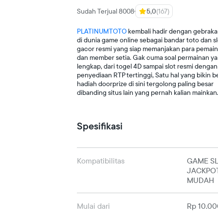
Sudah Terjual 8008
5,0
(167)
PLATINUMTOTO
kembali hadir dengan gebraka
di dunia game online sebagai bandar toto dan sl
gacor resmi yang siap memanjakan para pemain
dan member setia. Gak cuma soal permainan y
lengkap, dari togel 4D sampai slot resmi dengan
penyediaan RTP tertinggi, Satu hal yang bikin b
hadiah doorprize di sini tergolong paling besar
dibanding situs lain yang pernah kalian mainkan
Spesifikasi
Kompatibilitas
GAME S
JACKPO
MUDAH
Mulai dari
Rp 10.00