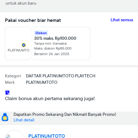
untuk akun baru
Pakai voucher biar hemat
Lihat semua
Diskon
30% maks. Rp100.000
Tanpa min. transaksi
Maks. diskon Rp85.000
PLATINUMTOTO
Berakhir 26 Jan 2025
Kategori
DAFTAR PLATINUMTOTO PLAYTECH
Merk
PLATINUMTOTO
Claim bonus akun pertama sekarang juga!
Dapatkan Promo Sekarang Dan Nikmati Banyak Promo!
Lihat detail
PLATINUMTOTO