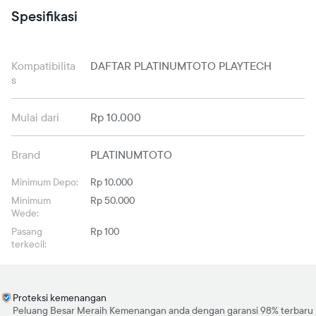
Spesifikasi
Kompatibilita
DAFTAR PLATINUMTOTO PLAYTECH
s
Mulai dari
Rp 10.000
Brand
PLATINUMTOTO
Minimum Depo:
Rp 10.000
Minimum
Rp 50.000
Wede:
Pasang
Rp 100
terkecil:
Proteksi kemenangan
Peluang Besar Meraih Kemenangan anda dengan garansi 98% terbaru