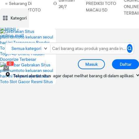
Bantuan
CASIN
Sekarang Di
PREDIKSI TOTO
24/7
ONLINE
PLATINUMTOTO
MACAU 5D
TERBAI
Deskripsi
Deskripsi
Ulasan
Ulasan
Diskusi
Diskusi
Rekomendasi
Rekomendasi
Kategori
Semua kategori
0
Masuk
Daftar
Telusuri alamat situs
agar dapat melihat barang di dalam aplikasi.