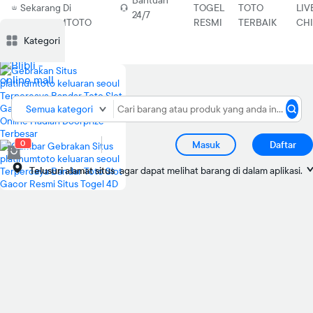
Bantuan
Sekarang Di
TOGEL
TOTO
LIV
24/7
PLATINUMTOTO
RESMI
TERBAIK
CHI
Deskripsi
Deskripsi
Ulasan
Ulasan
Diskusi
Diskusi
Rekomendasi
Rekomendasi
Laporka
Laporka
Kategori
Semua kategori
0
Masuk
Daftar
Telusuri alamat situs
agar dapat melihat barang di dalam aplikasi.