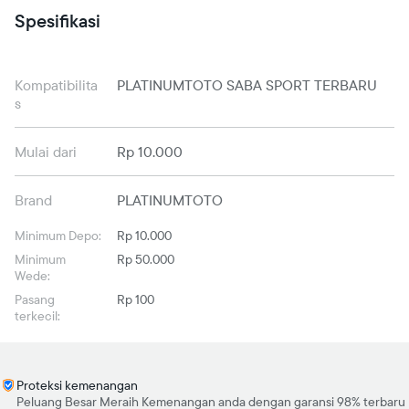
Spesifikasi
Kompatibilita
PLATINUMTOTO SABA SPORT TERBARU
s
Mulai dari
Rp 10.000
Brand
PLATINUMTOTO
Minimum Depo:
Rp 10.000
Minimum
Rp 50.000
Wede:
Pasang
Rp 100
terkecil:
Proteksi kemenangan
Peluang Besar Meraih Kemenangan anda dengan garansi 98% terbaru