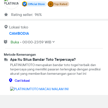
Official Store
Top Rated
Rating seller: 96%
Lokasi toko
CAMBODIA
Buka
•
00:00-23:59 WIB
Metode Kemenangan
Apa Itu Situs Bandar Toto Terpercaya?
PLATINUMTOTO merupakan bandar toto togel terbaik dan
terpercaya yang memiliki pasaran terlengkap dengan prediksi
akurat yang memberikan kemenangan gacor hari ini
Cari lokasi