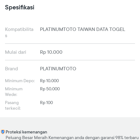
Spesifikasi
Kompatibilita
PLATINUMTOTO TAIWAN DATA TOGEL
s
Mulai dari
Rp 10.000
Brand
PLATINUMTOTO
Minimum Depo:
Rp 10.000
Minimum
Rp 50.000
Wede:
Pasang
Rp 100
terkecil:
Proteksi kemenangan
Peluang Besar Meraih Kemenangan anda dengan garansi 98% terbaru