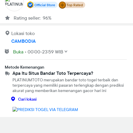
Official Store
Top Rated
Rating seller: 96%
Lokasi toko
CAMBODIA
Buka
•
00:00-23:59 WIB
Metode Kemenangan
Apa Itu Situs Bandar Toto Terpercaya?
PLATINUMTOTO merupakan bandar toto togel terbaik dan
terpercaya yang memiliki pasaran terlengkap dengan prediksi
akurat yang memberikan kemenangan gacor hari ini
Cari lokasi